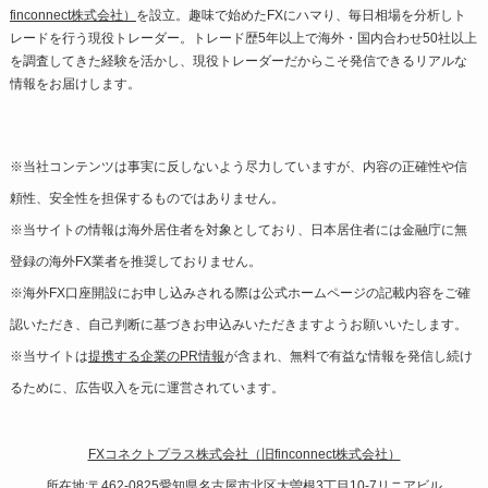
finconnect株式会社）
を設立。趣味で始めたFXにハマり、毎日相場を分析しト
レードを行う現役トレーダー。トレード歴5年以上で海外・国内合わせ50社以上
を調査してきた経験を活かし、現役トレーダーだからこそ発信できるリアルな
情報をお届けします。
※当社コンテンツは事実に反しないよう尽力していますが、内容の正確性や信
頼性、安全性を担保するものではありません。
※当サイトの情報は海外居住者を対象としており、日本居住者には金融庁に無
登録の海外FX業者を推奨しておりません。
※海外FX口座開設にお申し込みされる際は公式ホームページの記載内容をご確
認いただき、自己判断に基づきお申込みいただきますようお願いいたします。
※当サイトは
提携する企業のPR情報
が含まれ、無料で有益な情報を発信し続け
るために、広告収入を元に運営されています。
FXコネクトプラス株式会社（旧finconnect株式会社）
所在地:〒462-0825愛知県名古屋市北区大曽根3丁目10-7リニアビル